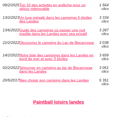
09/2/2025
Top 10 des activités en ardèche pour un
1 564
séjour mémorable
clics
13/2/2023
Un luxe inégalé dans les campings 5 étoiles
3 334
des Landes
clics
13/6/2022
Guide des campings où passer une nuit
3 287
insolite dans les Landes avec spa privatif
clics
22/2/2022
Découvrez le camping du Lac de Biscarrosse
3 038
clics
14/2/2022
Notre liste des campings dans les Landes en
3 659
bord de mer et avec 3 étoiles
clics
02/2/2022
Séjourner en camping au lac de Biscarrosse
3 051
dans les Landes
clics
20/5/2017
Bien choisir son camping dans les Landes
5 351
clics
Paintball loisirs landes