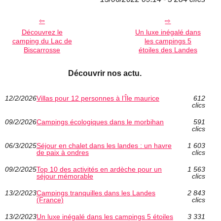
Découvrez le
Un luxe inégalé dans
camping du Lac de
les campings 5
Biscarrosse
étoiles des Landes
Découvrir nos actu.
12/2/2026
Villas pour 12 personnes à l’Île maurice
612
clics
09/2/2026
Campings écologiques dans le morbihan
591
clics
06/3/2025
Séjour en chalet dans les landes : un havre
1 603
de paix à ondres
clics
09/2/2025
Top 10 des activités en ardèche pour un
1 563
séjour mémorable
clics
13/2/2023
Campings tranquilles dans les Landes
2 843
(France)
clics
13/2/2023
Un luxe inégalé dans les campings 5 étoiles
3 331