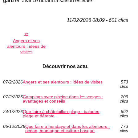
gard
en avance durant la saison estivale !
11/02/2026 08:09 - 601 clics
Angers et ses
alentours : idées de
visites
Découvrir nos actu.
07/2/2026
Angers et ses alentours : idées de visites
573
clics
07/2/2026
Campings avec piscine dans les vosges :
709
avantages et conseils
clics
24/1/2026
Que faire à châtelaillon-plage : balades,
692
plage et détente
clics
06/12/2025
Que faire à hendaye et dans les alentours :
773
océan, montagne et culture basque
clics