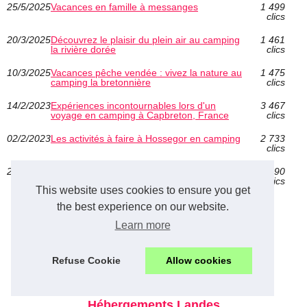
25/5/2025
Vacances en famille à messanges
1 499
clics
20/3/2025
Découvrez le plaisir du plein air au camping
1 461
la rivière dorée
clics
10/3/2025
Vacances pêche vendée : vivez la nature au
1 475
camping la bretonnière
clics
14/2/2023
Expériences incontournables lors d'un
3 467
voyage en camping à Capbreton, France
clics
02/2/2023
Les activités à faire à Hossegor en camping
2 733
clics
27/7/2016
Les golfs dans les Landes
5 490
clics
This website uses cookies to ensure you get
the best experience on our website.
Learn more
Paintball loisirs landes
Refuse Cookie
Allow cookies
Découvrez les joies du...
Hébergements Landes